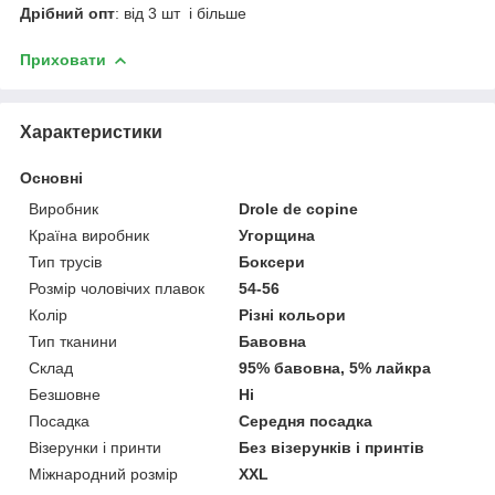
Дрібний опт
: від 3 шт і більше
Приховати
Характеристики
Основні
Виробник
Drole de copine
Країна виробник
Угорщина
Тип трусів
Боксери
Розмір чоловічих плавок
54-56
Колір
Різні кольори
Тип тканини
Бавовна
Склад
95% бавовна, 5% лайкра
Безшовне
Ні
Посадка
Середня посадка
Візерунки і принти
Без візерунків і принтів
Міжнародний розмір
XXL