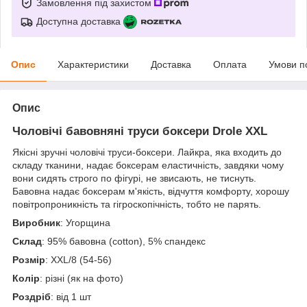
Замовлення під захистом
Доступна доставка
Опис
Характеристики
Доставка
Оплата
Умови п
Опис
Чоловічі бавовняні труси боксери Drole XXL
Якісні зручні чоловічі труси-боксери. Лайкра, яка входить до
складу тканини, надає боксерам еластичність, завдяки чому
вони сидять строго по фігурі, не звисають, не тиснуть.
Бавовна надає боксерам м'якість, відчуття комфорту, хорошу
повітропроникність та гігроскопічність, тобто не парять.
Виробник
: Угорщина
Склад
: 95% бавовна (cotton), 5% спандекс
Розмір
: XXL/8 (54-56)
Колір
: різні (як на фото)
Роздріб
: від 1 шт