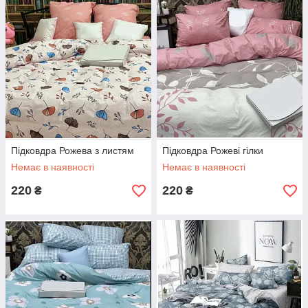
Підковдра Рожева з листям
Підковдра Рожеві гілки
Немає в наявності
Немає в наявності
220
220
₴
₴