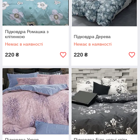
Підковдра Ромашка з
клітинкою
Підковдра Дерева
Немає в наявності
Немає в наявності
220
220
₴
₴
Підковдра Укроп
Підковдра Біло-чорні квіти