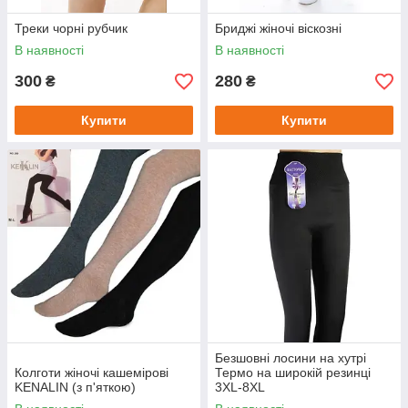
Треки чорні рубчик
Бриджі жіночі віскозні
В наявності
В наявності
300
280
₴
₴
Купити
Купити
Безшовні лосини на хутрі
Колготи жіночі кашемірові
Термо на широкій резинці
KENALIN (з п'яткою)
3XL-8XL