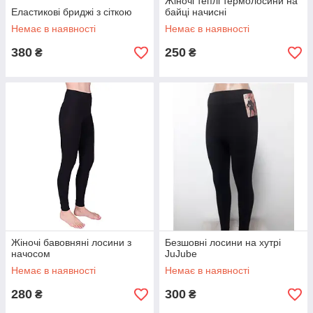
Жіночі теплі термолосини на
Еластикові бриджі з сіткою
байці начисні
Немає в наявності
Немає в наявності
380
250
₴
₴
Жіночі бавовняні лосини з
Безшовні лосини на хутрі
начосом
JuJube
Немає в наявності
Немає в наявності
280
300
₴
₴