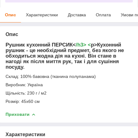
Опис
Характеристики
Доставка
Оплата
Умови п
Опис
Рушник кухонний ПЕРСИК
<
/h3> <
p>Кухонний
рушник - це необхідний предмет, без якого не
обходиться жодна дія на кухні. Він стане в
нагоді як після миття рук, так і для сушіння
посуду.
Склад: 100% бавовна (тканина полупанама)
Виробник: Україна
Щільність: 230 г / м2
Розмір: 45x60 см
Приховати
Характеристики