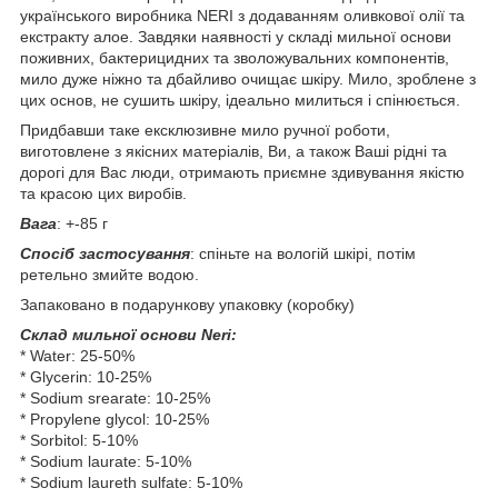
українського виробника NERI з додаванням оливкової олії та
екстракту алое. Завдяки наявності у складі мильної основи
поживних, бактерицидних та зволожувальних компонентів,
мило дуже ніжно та дбайливо очищає шкіру. Мило, зроблене з
цих основ, не сушить шкіру, ідеально милиться і спінюється.
Придбавши таке ексклюзивне мило ручної роботи,
виготовлене з якісних матеріалів, Ви, а також Ваші рідні та
дорогі для Вас люди, отримають приємне здивування якістю
та красою цих виробів.
Вага
: +-85 г
Спосіб застосування
: спіньте на вологій шкірі, потім
ретельно змийте водою.
Запаковано в подарункову упаковку (коробку)
Склад мильної основи Neri:
* Water: 25-50%
* Glycerin: 10-25%
* Sodium srearate: 10-25%
* Propylene glycol: 10-25%
* Sorbitol: 5-10%
* Sodium laurate: 5-10%
* Sodium laureth sulfate: 5-10%