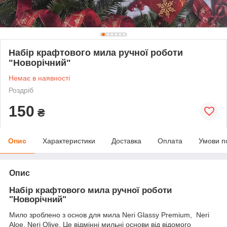
Набір крафтового мила ручної роботи
"Новорічний"
Немає в наявності
Роздріб
150
₴
Опис
Характеристики
Доставка
Оплата
Умови п
Опис
Набір крафтового мила ручної роботи
"Новорічний"
Мило зроблено з основ для мила Neri Glassy Premium, Neri
Aloe, Neri Olive. Це відмінні мильні основи від відомого