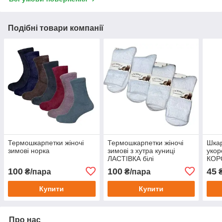
Подібні товари компанії
Термошкарпетки жіночі
Термошкарпетки жіночі
Шкар
зимові норка
зимові з хутра куниці
укор
ЛАСТІВКА білі
КОР
100
100
45
₴/пара
₴/пара
₴
Купити
Купити
Про нас