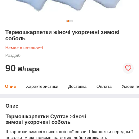
Термошкарпетки жіночі укорочені зимові
соболь
Немає в наявності
Роздріб
90
₴/пара
Опис
Характеристики
Доставка
Оплата
Умови п
Опис
Термошкарпетки Султан жіночі
зимові укорочені соболь
Шкарпетки зимові з високоякісної вовни. Шкарпетки середньої
посадки, м'які, приємні на дотик, добре зігрівають,