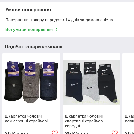
Умови повернення
Повернення товару впродовж 14 днів за домовленістю
Всі умови повернення
Подібні товари компанії
Шкарпетки чоловічі
Шкарпетки чоловічі
Шкар
демісезонні стрейчеві
спортивні стрейчеві
лляні
середні
30
35
30
₴/пара
₴/пара
₴