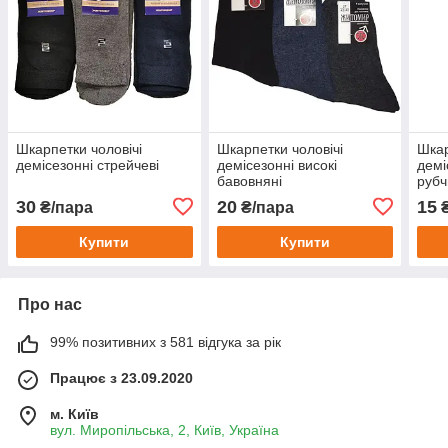
Шкарпетки чоловічі
Шкарпетки чоловічі
Шкар
демісезонні стрейчеві
демісезонні високі
демі
бавовняні
рубч
30
20
15
₴/пара
₴/пара
₴
Купити
Купити
Про нас
99% позитивних з 581 відгука за рік
Працює з 23.09.2020
м. Київ
вул. Миропільська, 2, Київ, Україна