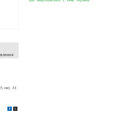
вул. Миропільська, 2, Київ, Україна
овлення
,5 см), 33