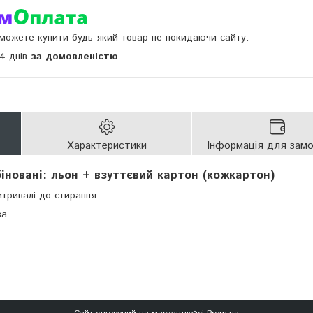
и можете купити будь-який товар не покидаючи сайту.
14 днів
за домовленістю
Характеристики
Інформація для зам
біновані: льон + взуттєвий картон (кожкартон)
 витривалі до стирання
оза