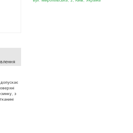
вул. Миропільська, 2, Київ, Україна
овлення
 допускає
оверхні
зинку, з
тканині