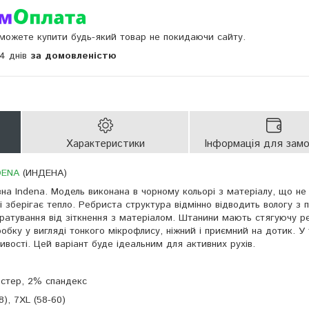
и можете купити будь-який товар не покидаючи сайту.
14 днів
за домовленістю
Характеристики
Інформація для зам
DENA
(ИНДЕНА)
на Indena. Модель виконана в чорному кольорі з матеріалу, що не
 зберігає тепло. Ребриста структура відмінно відводить вологу з п
дратування від зіткнення з матеріалом. Штанини мають стягуючу ре
бку у вигляді тонкого мікрофлису, ніжний і приємний на дотик. У 
тивості. Цей варіант буде ідеальним для активних рухів.
естер, 2% спандекс
8), 7XL (58-60)