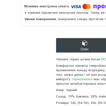
У компанії підключені електронні платежі. Тепер в
повернення товару протягом 
Опис
Чоловічі термо штани батал
IN
К
омфортна чоловіча темробілиз
проникнення холоду всередину і
тіла, шкіра дихає і не має роз
вивороту
термобілизна
має обро
присутні антибактеріальні влас
Колір: чорний
Склад: 70% бавовна, 28% полі
Розміри: 5XL (54-56), 6XL (56-5