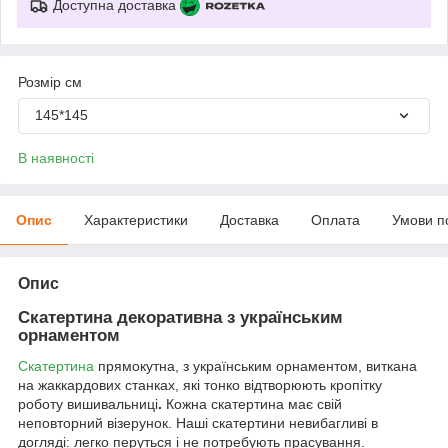
Доступна доставка
Розмір см
145*145
В наявності
Опис
Характеристики
Доставка
Оплата
Умови п
Опис
Скатертина декоративна з українським
орнаментом
Скатертина
прямокутна, з українським орнаментом, виткана
на жаккардових станках, які тонко відтворюють кропітку
роботу вишивальниці
.
Кожна скатертина має свій
неповторний візерунок. Наші скатертини невибагливі в
догляді: легко перуться і не потребують прасування.