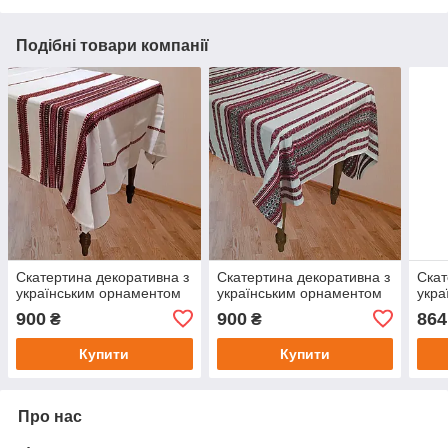
Подібні товари компанії
Скатертина декоративна з
Скатертина декоративна з
Скат
українським орнаментом
українським орнаментом
укра
900
900
864
₴
₴
Купити
Купити
Про нас